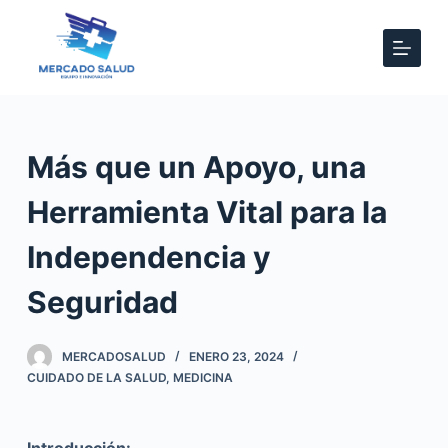
S
a
l
t
a
r
Más que un Apoyo, una
a
Herramienta Vital para la
l
c
Independencia y
o
n
Seguridad
t
e
MERCADOSALUD
ENERO 23, 2024
n
CUIDADO DE LA SALUD
,
MEDICINA
i
d
o